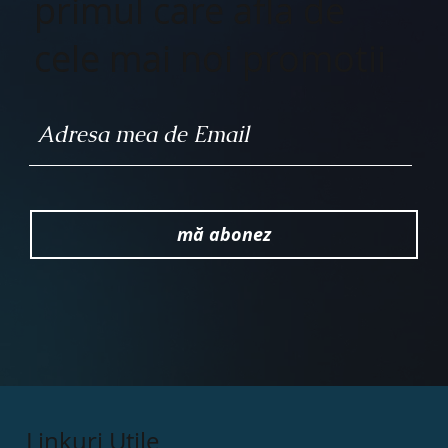
primul care afla de
cele mai noi promotii
mă abonez
Linkuri Utile